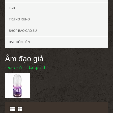
LGBT
TRỨNG RUNG
SHOP BAO CAO SU
BAO ĐÔN DÊN
Âm đạo giả
TRANG CHỦ
ÂM ĐẠO GIẢ