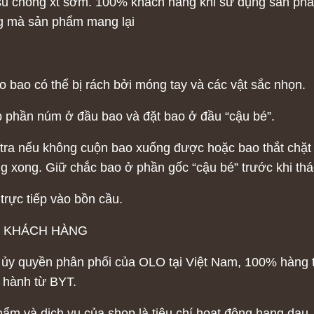
o su chống xt sớm. 100% khách hàng khi sử dụng sản phẩ
ng mà sản phẩm mang lại
o bao có thể bị rách bởi móng tay và các vật sắc nhọn.
 phần núm ở đầu bao và đặt bao ở đầu “cậu bé”.
tra nếu không cuộn bao xuống được hoặc bao thắt chặt 
g xong. Giữ chắc bao ở phần gốc “cậu bé” trước khi thá
trực tiếp vào bồn cầu.
Ợ KHÁCH HÀNG
 ủy quyền phân phối của OLO tại Việt Nam, 100% hàng 
 hành từ BYT.
ẩm và dịch vụ của shop là tiêu chí hoạt động hang dau. 