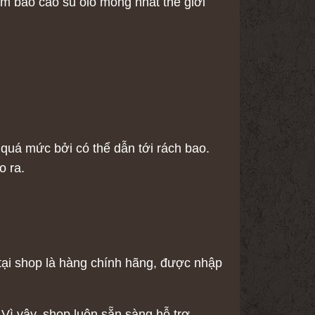
m bao cao su olo mỏng nhat thế giới
quá mức bởi có thể dẫn tới rách bao.
o ra.
tại shop là hàng chính hãng, được nhập
Vì vậy, shop luôn sẵn sàng hỗ trợ