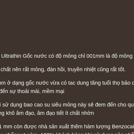
 Ultrathin Gốc nước có độ mỏng chỉ 001mm là độ mỏng tố
t nên rất mỏng, đàn hồi, truyền nhiệt cũng rất tốt.
1mm ở dạng gốc nước vừa có tac dung tăng tuổi thọ bảo
 đến sự thoải mái, mềm mại
ì sử dụng bao cao su siêu mỏng này sẽ đem đến cho qu
ng khô âm đạo, âm đạo tiết ít chất nhờn
.01 mm còn được nhà sản xuất thêm hàm lượng Benzoca