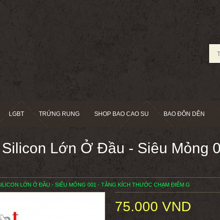
LGBT
TRỨNG RUNG
SHOP BAO CAO SU
BAO ĐÔN DÊN
Silicon Lớn Ở Đầu - Siêu Mỏng 
SILICON LỚN Ở ĐẦU - SIÊU MỎNG 001 - TĂNG KÍCH THƯỚC CHẠM ĐIỂM G
75.000 VND