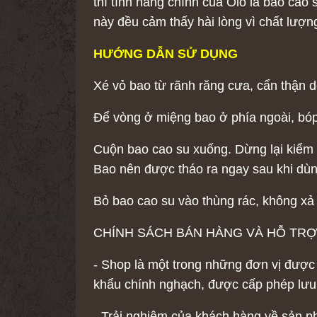
thì tính năng chính của Olo là bao ca
này đều cảm thấy hài lòng vì chất lượ
HƯỚNG DẪN SỬ DỤNG
Xé vỏ bao từ rãnh răng cưa, cẩn thận d
Để vòng ở miệng bao ở phía ngoài, bóp
Cuộn bao cao su xuống. Dừng lại kiểm 
Bao nên được tháo ra ngay sau khi dùn
Bỏ bao cao su vào thùng rác, không xả 
CHÍNH SÁCH BÁN HÀNG VÀ HỖ TR
- Shop là một trong những đơn vị được
khẩu chính nghạch, được cấp phép lưu
- Trải nghiệm của khách hàng về sản ph