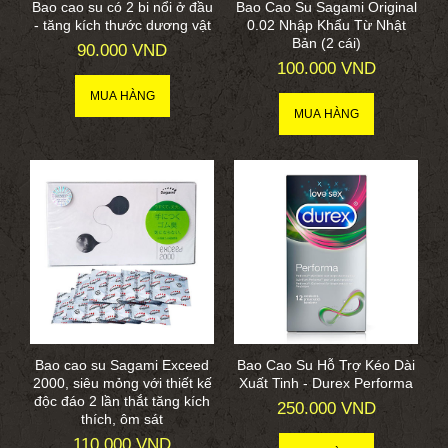
Bao cao su có 2 bi nổi ở đầu
Bao Cao Su Sagami Original
- tăng kích thước dương vật
0.02 Nhập Khẩu Từ Nhật
Bản (2 cái)
90.000 VND
100.000 VND
Bao cao su Sagami Exceed
Bao Cao Su Hỗ Trợ Kéo Dài
2000, siêu mỏng với thiết kế
Xuất Tinh - Durex Performa
độc đáo 2 lần thắt tăng kích
250.000 VND
thích, ôm sát
110.000 VND