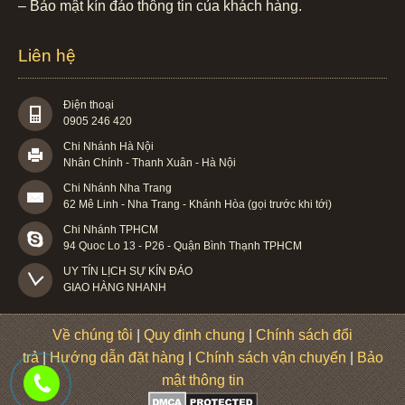
– Bảo mật kín đáo thông tin của khách hàng.
Liên hệ
Điện thoại
0905 246 420
Chi Nhánh Hà Nội
Nhân Chính - Thanh Xuân - Hà Nội
Chi Nhánh Nha Trang
62 Mê Linh - Nha Trang - Khánh Hòa (gọi trước khi tới)
Chi Nhánh TPHCM
94 Quoc Lo 13 - P26 - Quận Bình Thạnh TPHCM
UY TÍN LỊCH SỰ KÍN ĐÁO

GIAO HÀNG NHANH
Về chúng tôi
|
Quy định chung
|
Chính sách đổi
trả
|
Hướng dẫn đặt hàng
|
Chính sách vận chuyển
|
Bảo
mật thông tin