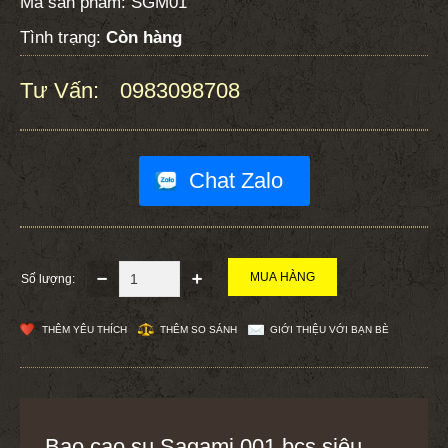
Mã sản phẩm:
SGM01
Tình trạng:
Còn hàng
Tư Vấn:
0983098708
:
Chat Zalo
Số lượng:
THÊM YÊU THÍCH
THÊM SO SÁNH
GIỚI THIỆU VỚI BẠN BÈ
Bao cao su Sagami 001 bcs siêu