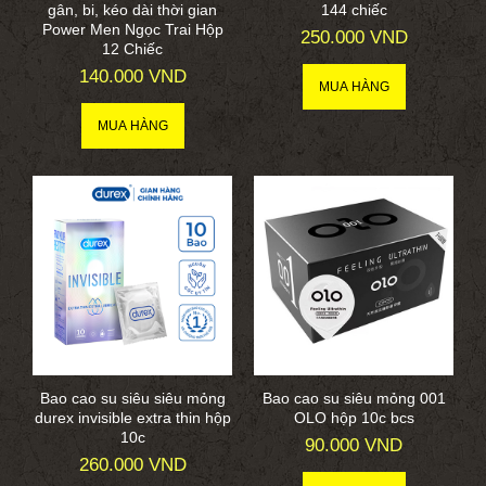
gân, bi, kéo dài thời gian
144 chiếc
Power Men Ngọc Trai Hộp
250.000 VND
12 Chiếc
140.000 VND
Bao cao su siêu siêu mỏng
Bao cao su siêu mỏng 001
durex invisible extra thin hộp
OLO hộp 10c bcs
10c
90.000 VND
260.000 VND