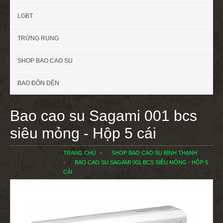
LGBT
TRỨNG RUNG
SHOP BAO CAO SU
BAO ĐÔN DÊN
Bao cao su Sagami 001 bcs
siêu mỏng - Hộp 5 cái
TRANG CHỦ
SHOP BAO CAO SU BÌNH THẠNH
BAO CAO SU SAGAMI 001 BCS SIÊU MỎNG - HỘP 5
CÁI