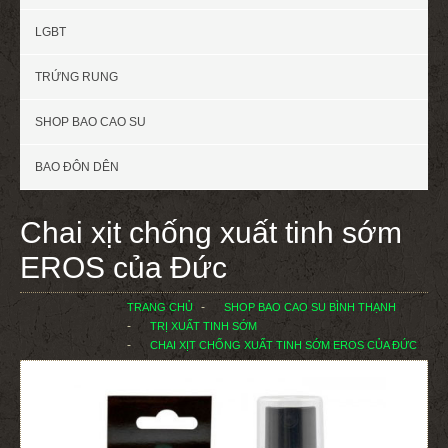
LGBT
TRỨNG RUNG
SHOP BAO CAO SU
BAO ĐÔN DÊN
Chai xịt chống xuất tinh sớm
EROS của Đức
TRANG CHỦ
SHOP BAO CAO SU BÌNH THẠNH
TRỊ XUẤT TINH SỚM
CHAI XỊT CHỐNG XUẤT TINH SỚM EROS CỦA ĐỨC