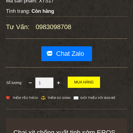
Mã sản phẩm:
XTS17
Tình trạng:
Còn hàng
Tư Vấn:
0983098708
:
Chat Zalo
Số lượng:
THÊM YÊU THÍCH
THÊM SO SÁNH
GIỚI THIỆU VỚI BẠN BÈ
Chai xịt chống xuất tinh sớm EROS