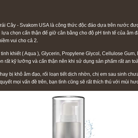
i Cây - Svakom USA là công thức độc đáo dựa trên nước được
lựa chọn cẩn thận để giữ cân bằng cho độ pH tinh tế của âm đạ
niềm vui cho cả 2.
h khiết ( Aqua ), Glycerin, Propylene Glycol, Cellulose Gum, 
n rất kỹ lưỡng và cẩn thận nên khi sử dụng sản phẩm rất an to
y bị khô âm đạo, rối loạn tiết dịch nhờn, chị em sau sinh chưa
uyết mọi vấn đề trên, bạn tình cũng sẽ rất thích thú với mùi hươn