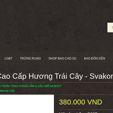
LGBT
TRỨNG RUNG
SHOP BAO CAO SU
BAO ĐÔN DÊN
Cao Cấp Hương Trái Cây - Svak
I TRƠN TĂNG KHOÁI CẢM & DẦU MATXA BODY
VAKOM USA
380.000 VND