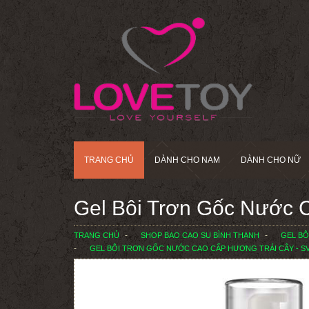
TRANG CHỦ
DÀNH CHO NAM
DÀNH CHO NỮ
Gel Bôi Trơn Gốc Nước 
TRANG CHỦ
SHOP BAO CAO SU BÌNH THẠNH
GEL BÔ
GEL BÔI TRƠN GỐC NƯỚC CAO CẤP HƯƠNG TRÁI CÂY - S