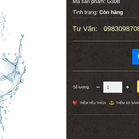
Mã sản phẩm:
G30B
Tình trạng:
Còn hàng
Tư Vấn:
098309870
:
Số lượng:
THÊM YÊU THÍCH
THÊM SO SÁN