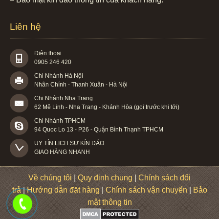
Liên hệ
Điện thoại
0905 246 420
Chi Nhánh Hà Nội
Nhân Chính - Thanh Xuân - Hà Nội
Chi Nhánh Nha Trang
62 Mê Linh - Nha Trang - Khánh Hòa (gọi trước khi tới)
Chi Nhánh TPHCM
94 Quoc Lo 13 - P26 - Quận Bình Thạnh TPHCM
UY TÍN LỊCH SỰ KÍN ĐÁO

GIAO HÀNG NHANH
Về chúng tôi
|
Quy định chung
|
Chính sách đổi
trả
|
Hướng dẫn đặt hàng
|
Chính sách vận chuyển
|
Bảo
mật thông tin