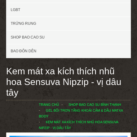
LGBT
TRỨNG RUNG
SHOP BAO CAO SU
BAO ĐÔN DÊN
Kem mát xa kích thích nhũ
hoa Sensuva Nipzip - vị dâu
tây
TRANG CHỦ
SHOP BAO CAO SU BÌNH THẠNH
GEL BÔI TRƠN TĂNG KHOÁI CẢM & DẦU MATXA
BODY
KEM MÁT XA KÍCH THÍCH NHŨ HOA SENSUVA
NIPZIP - VỊ DÂU TÂY