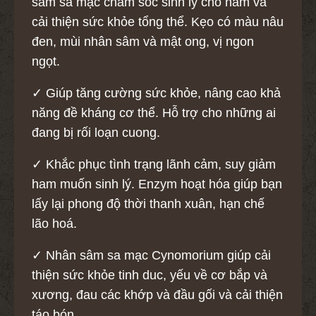
sâm sa mạc chăm sóc sinh lý cho nam và
cải thiện sức khỏe tổng thể. Kẹo có màu nâu
đen, mùi nhân sâm và mật ong, vị ngon
ngọt.
✓ Giúp tăng cường sức khỏe, nâng cao khả
năng đề kháng cơ thể. Hỗ trợ cho những ai
đang bị rối loạn cuong.
✓ Khắc phục tình trạng lãnh cảm, suy giảm
ham muốn sinh lý. Enzym hoạt hóa giúp bạn
lấy lại phong độ thời thanh xuân, hạn chế
lão hoá.
✓ Nhân sâm sa mạc Cynomorium giúp cải
thiện sức khỏe tinh duc, yếu về cơ bắp và
xương, đau các khớp và đầu gối và cải thiện
táo bón.