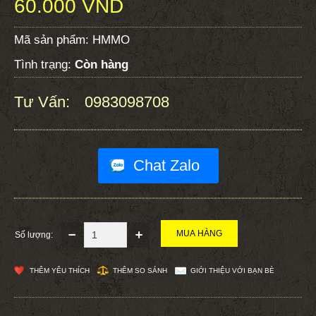
60.000 VND
Mã sản phẩm:
HMMO
Tình trạng:
Còn hàng
Tư Vấn:
0983098708
:
Chat Zalo
Số lượng:
THÊM YÊU THÍCH
THÊM SO SÁNH
GIỚI THIỆU VỚI BẠN BÈ