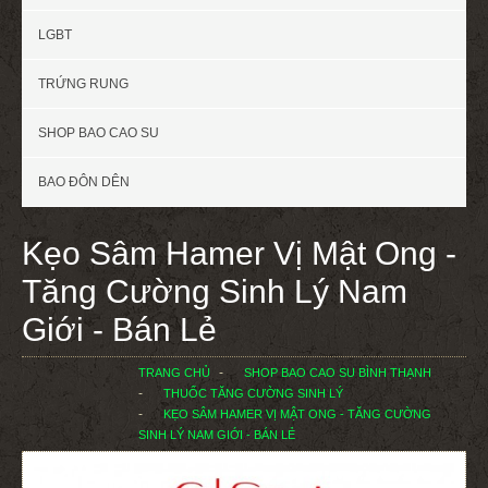
LGBT
TRỨNG RUNG
SHOP BAO CAO SU
BAO ĐÔN DÊN
Kẹo Sâm Hamer Vị Mật Ong -
Tăng Cường Sinh Lý Nam
Giới - Bán Lẻ
TRANG CHỦ
SHOP BAO CAO SU BÌNH THẠNH
THUỐC TĂNG CƯỜNG SINH LÝ
KẸO SÂM HAMER VỊ MẬT ONG - TĂNG CƯỜNG
SINH LÝ NAM GIỚI - BÁN LẺ