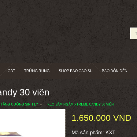
LGBT
TRỨNG RUNG
SHOP BAO CAO SU
BAO ĐÔN DÊN
ndy 30 viên
 TĂNG CƯỜNG SINH LÝ
KẸO SÂM NGẬM XTREME CANDY 30 VIÊN
1.650.000 VND
Mã sản phẩm:
KXT