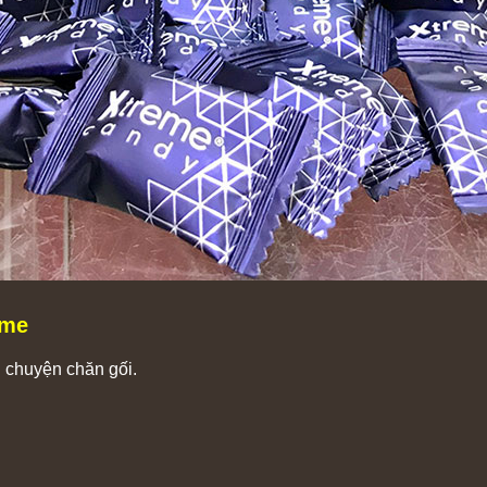
eme
g chuyện chăn gối.