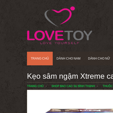
TRANG CHỦ
DÀNH CHO NAM
DÀNH CHO NỮ
Kẹo sâm ngậm Xtreme ca
TRANG CHỦ
SHOP BAO CAO SU BÌNH THẠNH
THUỐC