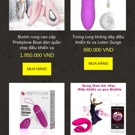
Bướm rung cao cấp
Trứng rung không dây điều
Prettylove Boat dán quần
khiển từ xa Leten Surge
chip điều khiển xa
680.000 VND
1.950.000 VND