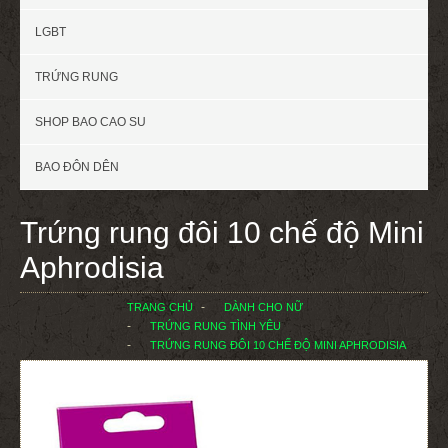
LGBT
TRỨNG RUNG
SHOP BAO CAO SU
BAO ĐÔN DÊN
Trứng rung đôi 10 chế độ Mini
Aphrodisia
TRANG CHỦ
DÀNH CHO NỮ
TRỨNG RUNG TÌNH YÊU
TRỨNG RUNG ĐÔI 10 CHẾ ĐỘ MINI APHRODISIA