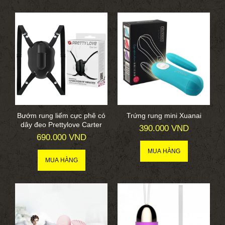
Bướm rung liếm cực phê có
Trứng rung mini Xuanai
dây đeo Prettylove Carter
390.000 VND
690.000 VND