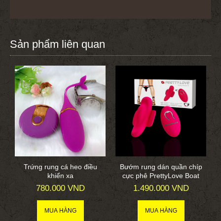
Sản phẩm liên quan
Trứng rung cá heo điều
Bướm rung dán quần chíp
khiển xa
cực phê PrettyLove Boat
780.000 VND
1.490.000 VND