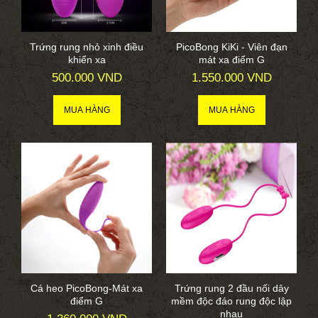
Trứng rung nhỏ xinh điều
PicoBong KiKi - Viên đạn
khiển xa
mát xa điểm G
500.000 VND
1.550.000 VND
Cá heo PicoBong-Mát xa
Trứng rung 2 đầu nối dây
điểm G
mềm độc đáo rung độc lập
nhau