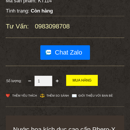
Mã sản phẩm:
KT114
Tình trạng:
Còn hàng
Tư Vấn:
0983098708
:
Chat Zalo
Số lượng:
THÊM YÊU THÍCH
THÊM SO SÁNH
GIỚI THIỆU VỚI BẠN BÈ
Nước hoa kích dục cao cấp Phero-X