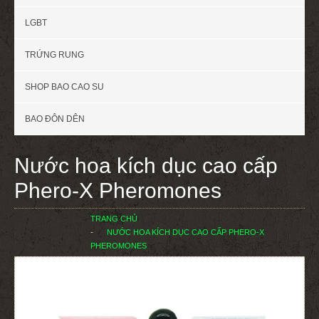
LGBT
TRỨNG RUNG
SHOP BAO CAO SU
BAO ĐÔN DÊN
Nước hoa kích dục cao cấp
Phero-X Pheromones
TRANG CHỦ
NƯỚC HOA KÍCH DỤC CAO CẤP PHERO-X
PHEROMONES