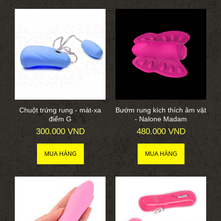
Chuột trứng rung - mát-xa
Bướm rung kích thích âm vật
điểm G
- Nalone Madam
300.000 VND
480.000 VND