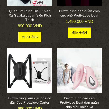
Quần Lót Rung Điều Khiển
Bướm rung dán quần chíp
Xa Galaku Japan Siêu Kích
cực phê PrettyLove Boat
Thích
1.490.000 VND
890.000 VND
Bướm rung liếm cực phê có
Bướm rung cao cấp
dây đeo Prettylove Carter
Prettylove Boat dán quần
chip điều khiển xa
690.000 VND