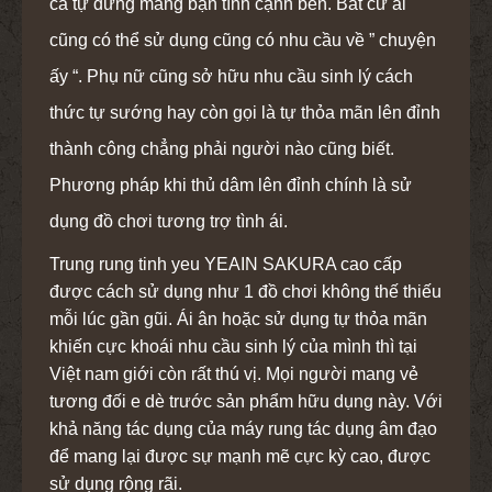
cả tự dưng mang bạn tình cạnh bên. Bất cứ ai
cũng có thể sử dụng cũng có nhu cầu về ” chuyện
ấy “. Phụ nữ cũng sở hữu nhu cầu sinh lý cách
thức tự sướng hay còn gọi là tự thỏa mãn lên đỉnh
thành công chẳng phải người nào cũng biết.
Phương pháp khi thủ dâm lên đỉnh chính là sử
dụng đồ chơi tương trợ tình ái.
Trung rung tinh yeu YEAIN SAKURA cao cấp
được cách sử dụng như 1 đồ chơi không thế thiếu
mỗi lúc gần gũi. Ái ân hoặc sử dụng tự thỏa mãn
khiến cực khoái nhu cầu sinh lý của mình thì tại
Việt nam giới còn rất thú vị. Mọi người mang vẻ
tương đối e dè trước sản phẩm hữu dụng này. Với
khả năng tác dụng của máy rung tác dụng âm đạo
để mang lại được sự mạnh mẽ cực kỳ cao, được
sử dụng rộng rãi.