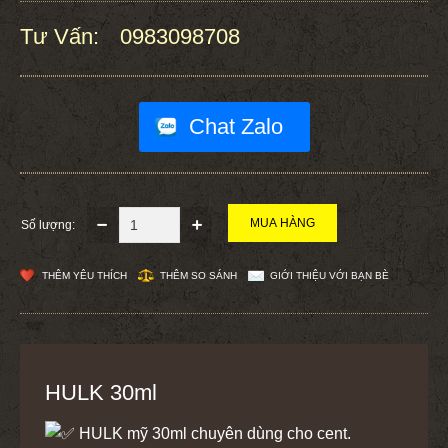
Tư Vấn:
0983098708
:
Chat Zalo
Số lượng:
THÊM YÊU THÍCH
THÊM SO SÁNH
GIỚI THIỆU VỚI BẠN BÈ
HULK 30ml
HULK mỹ 30ml chuyên dùng cho cent.