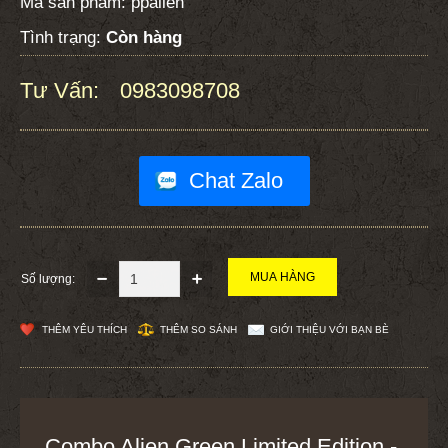
Mã sản phẩm:
ppalien
Tình trạng:
Còn hàng
Tư Vấn:
0983098708
:
Chat Zalo
Số lượng:
THÊM YÊU THÍCH
THÊM SO SÁNH
GIỚI THIỆU VỚI BẠN BÈ
Combo Alien Green Limited Edition -