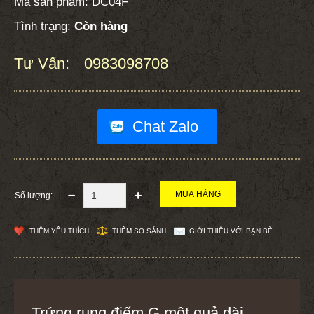
Mã sản phẩm:
DC04F
Tình trạng:
Còn hàng
Tư Vấn:
0983098708
:
Chat Zalo
Số lượng:
THÊM YÊU THÍCH
THÊM SO SÁNH
GIỚI THIỆU VỚI BẠN BÈ
Trứng rung điểm G một quả dài