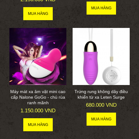
Máy mát xa âm vật mini cao
Trứng rung không dây điều
cấp Nalone GoGo - chú rùa
khiển từ xa Leten Surge
ranh mãnh
680.000 VND
1.150.000 VND