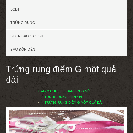
LGBT
TRỨNG RUNG
SHOP BAO CAO SU
BAO ĐÔN DÊN
Trứng rung điểm G một quả
dài
TRANG CHỦ
DÀNH CHO NỮ
TRỨNG RUNG TÌNH YÊU
TRỨNG RUNG ĐIỂM G MỘT QUẢ DÀI