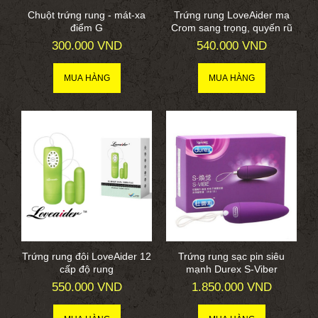
Chuột trứng rung - mát-xa
Trứng rung LoveAider mạ
điểm G
Crom sang trọng, quyến rũ
300.000 VND
540.000 VND
Trứng rung đôi LoveAider 12
Trứng rung sạc pin siêu
cấp độ rung
mạnh Durex S-Viber
550.000 VND
1.850.000 VND