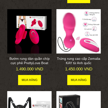
Bướm rung dán quần chíp
Trứng rung cao cấp Zemalia
cực phê PrettyLove Boat
KAY từ Anh quốc
1.490.000 VND
1.450.000 VND