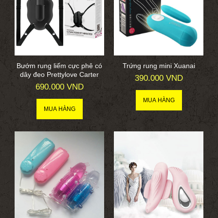
Bướm rung liếm cực phê có
Trứng rung mini Xuanai
dây đeo Prettylove Carter
390.000 VND
690.000 VND