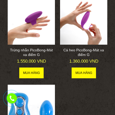
Trứng nhẫn PicoBong-Mát
Cá heo PicoBong-Mát xa
xa điểm G
điểm G
1.550.000 VND
1.360.000 VND