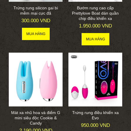
Trứng rung silicon gai bi
Bướm rung cao cấp
mềm mại cực đã
Prettylove Boat dán quần
chip điều khiển xa
300.000 VND
1.950.000 VND
Mát xa nhũ hoa và điểm G
Trứng rung điều khiển xa
mini siêu độc Cookie &
Evo
Candy
950.000 VND
2.190.000 VND