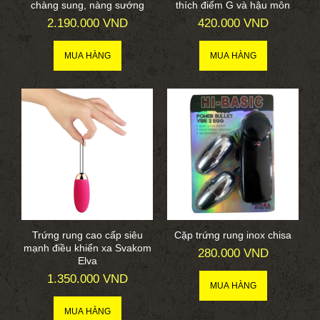
chàng sung, nàng sướng
thích điểm G và hậu môn
2.190.000 VND
420.000 VND
Trứng rung cao cấp siêu
Cặp trứng rung inox chisa
mạnh điều khiển xa Svakom
280.000 VND
Elva
1.350.000 VND