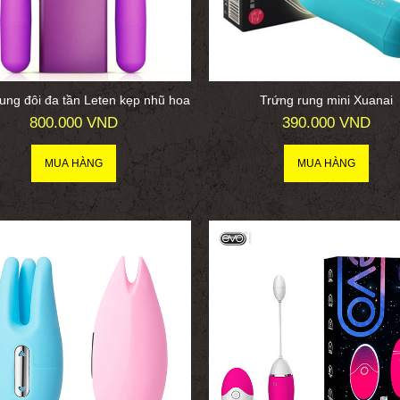
ung đôi đa tần Leten kẹp nhũ hoa
Trứng rung mini Xuanai
800.000 VND
390.000 VND