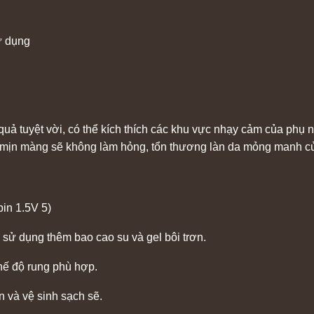
ử dụng
ả tuyệt vời, có thể kích thích các khu vực nhạy cảm của phụ nữ
, mịn màng sẽ không làm hỏng, tổn thương làn da mỏng manh c
in 1.5V 5)
 sử dụng thêm bao cao su và gel bôi trơn.
hế độ rung phù hợp.
n và vệ sinh sạch sẽ.