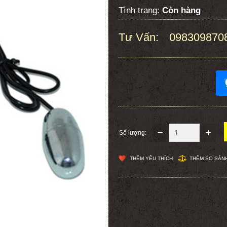
Tình trạng:
Còn hàng
Tư Vấn:
098309870
:
Số lượng:
THÊM YÊU THÍCH
THÊM SO SÁN