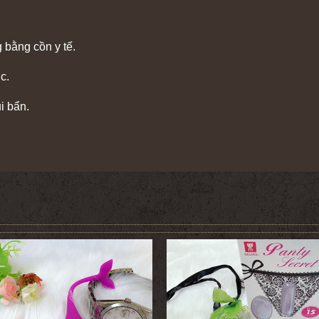
 bằng cồn y tế.
c.
i bẩn.