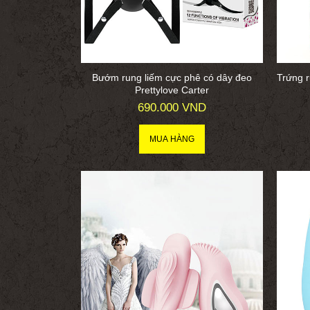
Bướm rung liếm cực phê có dây đeo
Trứng r
Prettylove Carter
690.000 VND