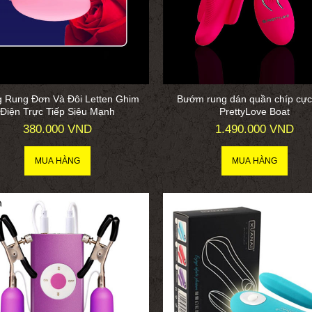
g Rung Đơn Và Đôi Letten Ghim
Bướm rung dán quần chíp cực
Điện Trực Tiếp Siêu Mạnh
PrettyLove Boat
380.000 VND
1.490.000 VND