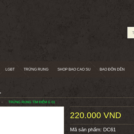
LGBT
TRỨNG RUNG
SHOP BAO CAO SU
BAO ĐÔN DÊN
1
TRỨNG RUNG TÌM ĐIỂM G 01
220.000 VND
Mã sản phẩm:
DC61