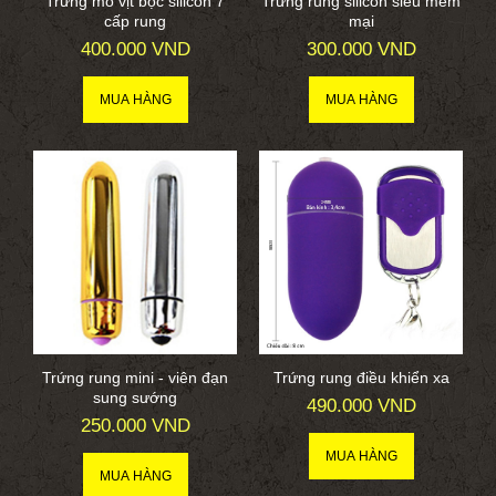
Trứng mỏ vịt bọc silicon 7
Trứng rung silicon siêu mềm
cấp rung
mại
400.000 VND
300.000 VND
Trứng rung mini - viên đạn
Trứng rung điều khiển xa
sung sướng
490.000 VND
250.000 VND