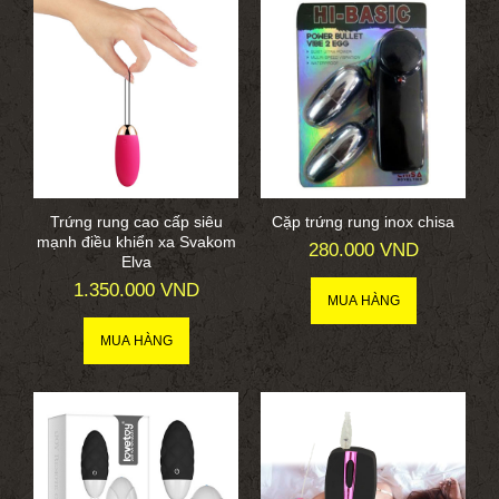
Trứng rung cao cấp siêu
Cặp trứng rung inox chisa
mạnh điều khiển xa Svakom
280.000 VND
Elva
1.350.000 VND