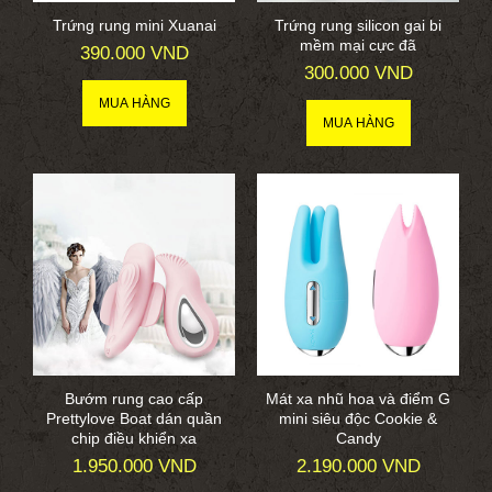
Trứng rung mini Xuanai
Trứng rung silicon gai bi
mềm mại cực đã
390.000 VND
300.000 VND
Bướm rung cao cấp
Mát xa nhũ hoa và điểm G
Prettylove Boat dán quần
mini siêu độc Cookie &
chip điều khiển xa
Candy
1.950.000 VND
2.190.000 VND