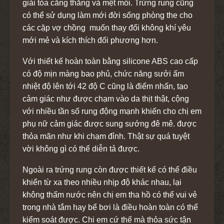
giải tỏa căng thẳng và mệt mỏi. Trứng rung cũng
có thể sử dụng làm mới đời sống phòng the cho
các cặp vợ chồng muốn thay đổi không khí yêu
mới mẻ và kích thích đối phương hơn.
Với thiết kế hoàn toàn bằng silicone ABS cao cấp
có độ mịn màng bao phủ, chức năng sưởi ấm
nhiệt độ lên tới 42 độ C cũng là điểm nhấn, tạo
cảm giác như được chạm vào da thịt thật, cộng
với nhiều tần số rung động mạnh khiến cho chị em
phụ nữ cảm giác được sung sướng đê mê. được
thỏa mãn như khi chạm đỉnh. Thật sự quá tuyệt
vời không gì có thể diễn tả được.
Ngoài ra trứng rung còn được thiết kế có thể điều
khiển từ xa theo nhiều nhịp độ khác nhau, lại
không thấm nước nên chị em tha hồ có thể vui vẻ
trong nhà tắm hay bể bơi là điều hoàn toàn có thể
kiểm soát được. Chi em cứ thế mà thỏa sức tận