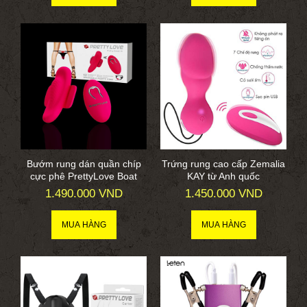
Bướm rung dán quần chíp
Trứng rung cao cấp Zemalia
cực phê PrettyLove Boat
KAY từ Anh quốc
1.490.000 VND
1.450.000 VND