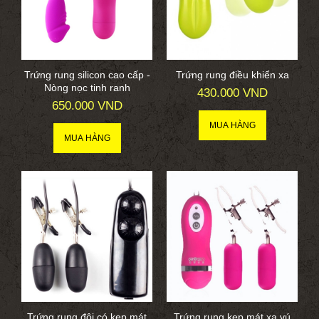
Trứng rung silicon cao cấp -
Trứng rung điều khiển xa
Nòng nọc tinh ranh
430.000 VND
650.000 VND
Trứng rung đôi có kẹp mát
Trứng rung kẹp mát xa vú