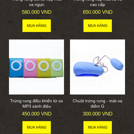
xa ngực
cao cấp
580.000 VND
650.000 VND
Trứng rung điều khiển từ xa
Chuột trứng rung - mát-xa
MP3 sành điệu
điểm G
450.000 VND
300.000 VND