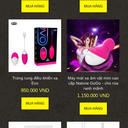
Trứng rung điều khiển xa
Máy mát xa âm vật mini cao
Evo
cấp Nalone GoGo - chú rùa
ranh mãnh
950.000 VND
1.150.000 VND