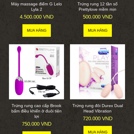
Máy massage điểm G Lelo
Trứng rung 12 tần số
Lyla 2
Prettylove mềm mịn
4.500.000 VND
500.000 VND
Trứng rung cao cấp Brook
Trứng rung đôi Durex Dual
bấm điều khiển ở đuôi tiện
Head Vibration
lợi
720.000 VND
750.000 VND