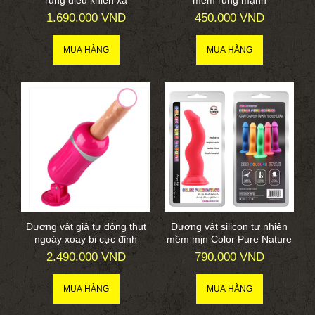
1.690.000 VND
450.000 VND
Dương vât giả tự động thụt
Dương vật silicon tư nhiên
ngoáy xoay bi cực đỉnh
mềm mịn Color Pure Nature
2.490.000 VND
790.000 VND