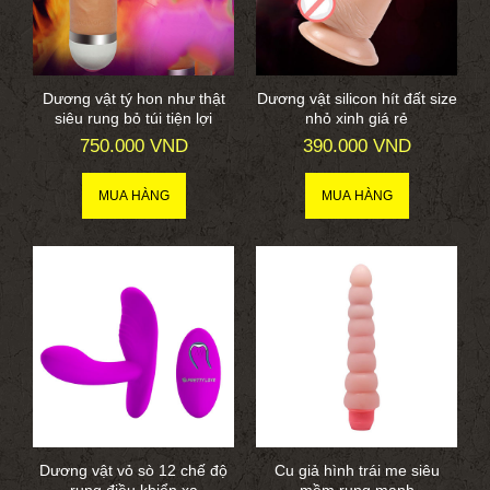
Dương vật tý hon như thật
Dương vật silicon hít đất size
siêu rung bỏ túi tiện lợi
nhỏ xinh giá rẻ
750.000 VND
390.000 VND
Dương vật vỏ sò 12 chế độ
Cu giả hình trái me siêu
rung điều khiển xa
mềm rung mạnh