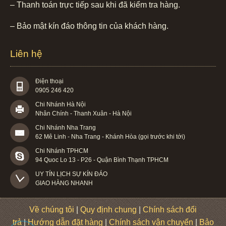
– Thanh toán trực tiếp sau khi đã kiểm tra hàng.
– Bảo mật kín đáo thông tin của khách hàng.
Liên hệ
Điện thoại
0905 246 420
Chi Nhánh Hà Nội
Nhân Chính - Thanh Xuân - Hà Nội
Chi Nhánh Nha Trang
62 Mê Linh - Nha Trang - Khánh Hòa (gọi trước khi tới)
Chi Nhánh TPHCM
94 Quoc Lo 13 - P26 - Quận Bình Thạnh TPHCM
UY TÍN LỊCH SỰ KÍN ĐÁO

GIAO HÀNG NHANH
Về chúng tôi
|
Quy định chung
|
Chính sách đổi
trả
|
Hướng dẫn đặt hàng
|
Chính sách vận chuyển
|
Bảo