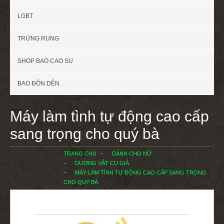
LGBT
TRỨNG RUNG
SHOP BAO CAO SU
BAO ĐÔN DÊN
Máy làm tình tự động cao cấp
sang trọng cho quý bà
TRANG CHỦ
DÀNH CHO NỮ
DƯƠNG VẬT CU GIẢ
MÁY LÀM TÌNH TỰ ĐỘNG CAO CẤP SANG TRỌNG
CHO QUÝ BÀ