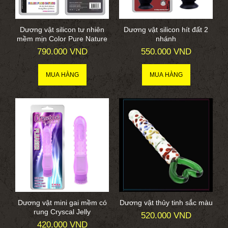
Dương vật silicon tư nhiên
Dương vật silicon hít đất 2
mềm mịn Color Pure Nature
nhánh
790.000 VND
550.000 VND
Dương vật mini gai mềm có
Dương vật thủy tinh sắc màu
rung Cryscal Jelly
520.000 VND
420.000 VND