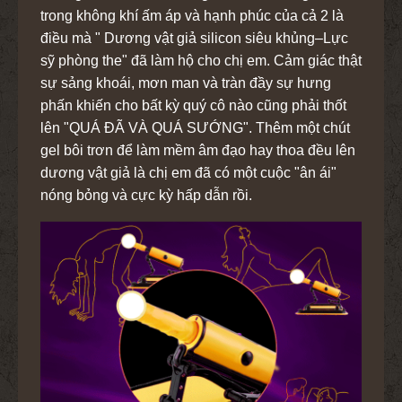
trong không khí ấm áp và hạnh phúc của cả 2 là
điều mà " Dương vật giả silicon siêu khủng–Lực
sỹ phòng the" đã làm hộ cho chị em. Cảm giác thật
sự sảng khoái, mơn man và tràn đầy sự hưng
phấn khiến cho bất kỳ quý cô nào cũng phải thốt
lên "QUÁ ĐÃ VÀ QUÁ SƯỚNG". Thêm một chút
gel bôi trơn để làm mềm âm đạo hay thoa đều lên
dương vật giả là chị em đã có một cuộc "ân ái"
nóng bỏng và cực kỳ hấp dẫn rồi.