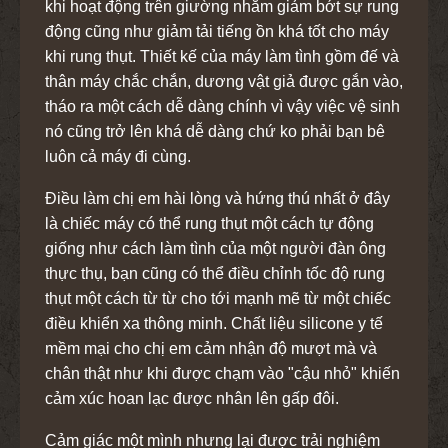
khi hoạt động trên giường nhằm giảm bớt sự rung
động cũng như giảm tải tiếng ồn khá tốt cho máy
khi rung thụt. Thiết kế của máy làm tình gồm đế và
thân máy chắc chắn, dương vật giả được gắn vào,
tháo ra một cách dễ dàng chính vì vậy việc vệ sinh
nó cũng trở lên khá dễ dàng chứ ko phải bạn bê
luôn cả máy đi cùng.
Điều làm chị em hài lòng và hứng thú nhất ở đây
là chiếc máy có thể rung thụt một cách tự động
giống như cách làm tình của một người đàn ông
thực thụ, bạn cũng có thể điều chỉnh tốc độ rung
thụt một cách từ từ cho tới mạnh mẽ từ một chiếc
điều khiển xa thông minh. Chất liệu silicone y tế
mềm mại cho chị em cảm nhận độ mượt mà và
chân thật như khi được chạm vào "cậu nhỏ" khiến
cảm xúc hoan lạc được nhân lên gấp đôi.
Cảm giác một mình nhưng lại được trải nghiệm